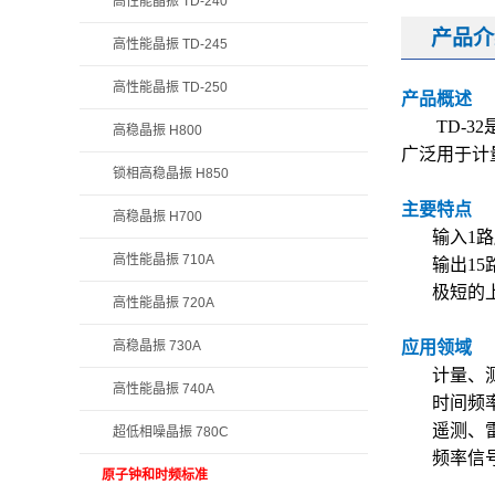
高性能晶振 TD-240
产品介
高性能晶振 TD-245
高性能晶振 TD-250
产品概述
TD-32
高稳晶振 H800
广泛用于计
锁相高稳晶振 H850
主要特点
高稳晶振 H700
输入1路
高性能晶振 710A
输出1
极短的
高性能晶振 720A
高稳晶振 730A
应用领域
计量、
高性能晶振 740A
时间频
遥测、
超低相噪晶振 780C
频率信
原子钟和时频标准