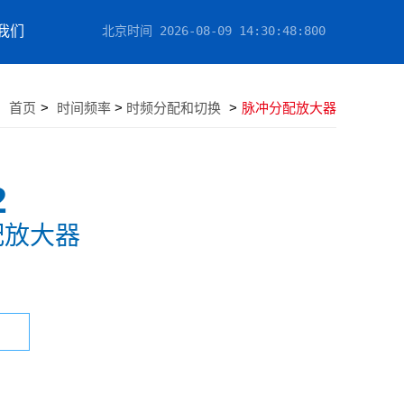
我们
北京时间
2026-08-09 14:30:48
:402
：
首页
>
时间频率
>
时频分配和切换
>
脉冲分配放大器
2
配放大器