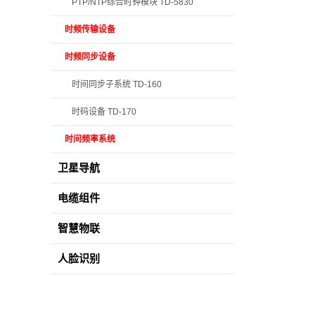
PTP/NTP综合时钟模块 TD-5830
时频传输设备
时频同步设备
时间同步子系统 TD-160
时码设备 TD-170
时间频率系统
卫星导航
电缆组件
智慧物联
人脸识别