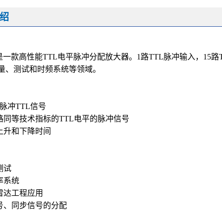
绍
是一款高性能TTL电平脉冲分配放大器。1路TTL脉冲输入，15
量、测试和时频系统等领域。
脉冲TTL信号
5路同等技术指标的TTL电平的脉冲信号
上升和下降时间
测试
率系统
雷达工程应用
号、同步信号的分配