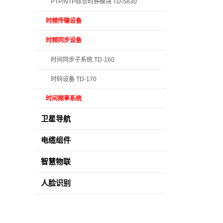
PTP/NTP综合时钟模块 TD-5830
时频传输设备
时频同步设备
时间同步子系统 TD-160
时码设备 TD-170
时间频率系统
卫星导航
电缆组件
智慧物联
人脸识别