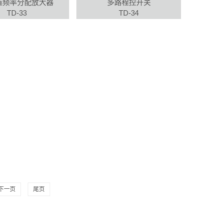
道频率分配放大器
多路程控开关
TD-33
TD-34
下一页
尾页