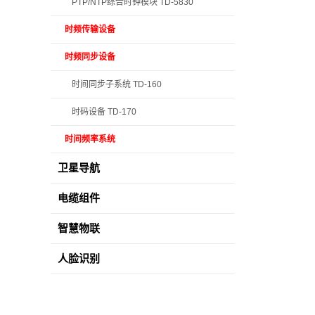
PTP/NTP综合时钟模块 TD-5830
时频传输设备
时频同步设备
时间同步子系统 TD-160
时码设备 TD-170
时间频率系统
卫星导航
电缆组件
智慧物联
人脸识别