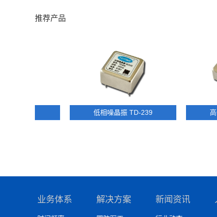
推荐产品
230
低相噪晶振 TD-239
高性能晶振 
业务体系
解决方案
新闻资讯